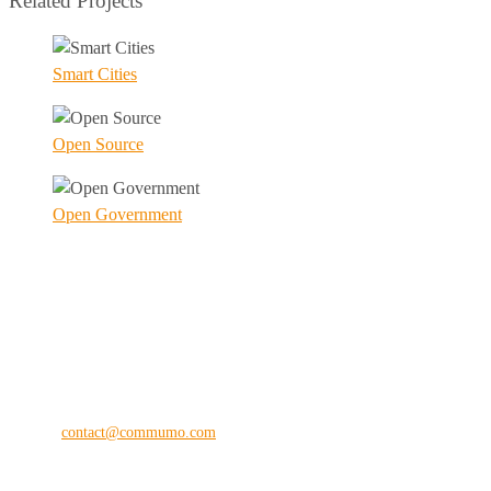
Related Projects
Smart Cities
Open Source
Open Government
commu
mo
®
the digital vision company
Kilianstraße 65 A
33098 Paderborn
Fon: +49 (0) 5251 28 89 71-12
E-Mail:
contact@commumo.com
Interessantes