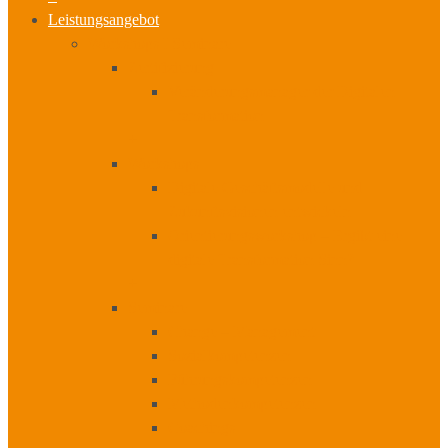
Leistungsangebot
Workshops I Seminare
Zertifizierung
Veränderungsmanager der Digitalen
Transformation
+
Workshops
Digitale Geschäftsmodelle und
Zukunftsvisionen entwickeln
Orientierungsworkshop – Ergibt eine
digitale Transformation Sinn?
+
Seminare
Change – Management
Sozialkompetenzen
Führungskompetenzen
Methodenkompetenzen
Coachings