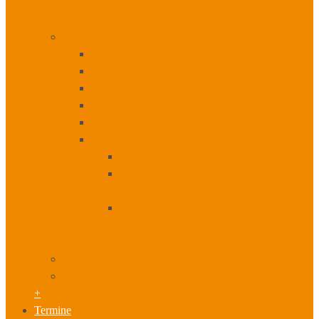
+
+
Beratung I Change
Digitale Transformation und Changemanagement
Wissensmanagement
Innovationsmanagement
Prozess- und Qualitätsmanagement
Content Marketing
Digitales und mobiles Lernen
Digitales Lernen unsere Beratung
Digitales Lernen Intelligente Lösungen für
Ihr Unternehmen
Digitales Lernen Personalentwicklung
+
+
Vorträge I Moderation
Fördermittel
+
Termine