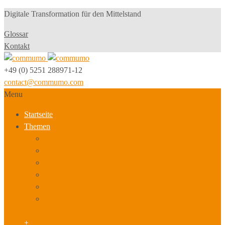
Digitale Transformation für den Mittelstand
Glossar
Kontakt
+49 (0) 5251 288971-12
contact@commumo.com
Menu
Startseite
Themen
Neue Geschäftsmodelle & Innovationsstrategien
Produktionsmodell und Arbeitsorganisation
Personalpolitik, Beschäftigung & Qualifizierung
Sozialbeziehungen & Kultur
Führung, berufliche Entwicklung & Karriere
Arbeitsplatz der Zukunft, Arbeitszeit- &
Leistungspolitik
+