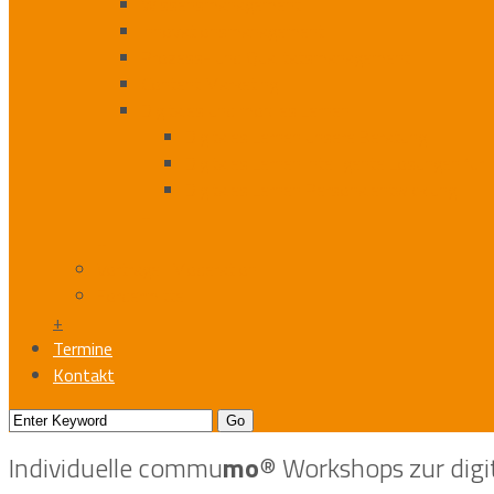
Wissensmanagement
Innovationsmanagement
Prozess- und Qualitätsmanagement
Content Marketing
Digitales und mobiles Lernen
Digitales Lernen unsere Beratung
Digitales Lernen Intelligente Lösungen für
Digitales Lernen Personalentwicklung
+
+
Vorträge I Moderation
Fördermittel
+
Termine
Kontakt
Individuelle commu
mo
® Workshops zur digi