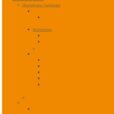
Workshops I Seminare
Zertifizierung
Veränderungsmanager der Digitalen Trans
+
Workshops
Digitale Geschäftsmodelle und Zukunftsvi
Orientierungsworkshop – Ergibt eine digit
+
Seminare
Change – Management
Sozialkompetenzen
Führungskompetenzen
Methodenkompetenzen
Coachings
+
+
Beratung I Change
Digitale Transformation und Changemanagemen