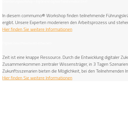
Orientierungsworkshop – Ergibt eine digitale Transformation Sinn?
In diesem commumo® Workshop finden teilnehmende Führungskräfte,
ergibt. Unsere Experten moderieren den Arbeitsprozess und stehen
Hier finden Sie weitere Informationen
Digitale Zukunftsszenarien entwickeln
Zeit ist eine knappe Ressource. Durch die Entwicklung digitaler Zuk
Zusammenkommen zentraler Wissensträger, in 3 Tagen Szenarien zu 
Zukunftsszenarien bieten die Möglichkeit, bei den Teilnehmenden 
Hier finden Sie weitere Informationen
commu
mo
®
the digital vision company
Kilianstraße 65 A
33098 Paderborn