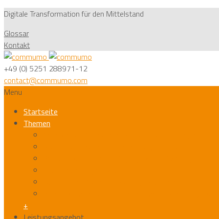
Digitale Transformation für den Mittelstand
Glossar
Kontakt
+49 (0) 5251 288971-12
contact@commumo.com
Menu
Startseite
Themen
Neue Geschäftsmodelle & Innovationsstrategien
Produktionsmodell und Arbeitsorganisation
Personalpolitik, Beschäftigung & Qualifizierung
Sozialbeziehungen & Kultur
Führung, berufliche Entwicklung & Karriere
Arbeitsplatz der Zukunft, Arbeitszeit- & Leistungspolit
+
Leistungsangebot