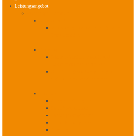
Leistungsangebot
Workshops I Seminare
Zertifizierung
Veränderungsmanager der Digitalen
Transformation
+
Workshops
Digitale Geschäftsmodelle und
Zukunftsvisionen entwickeln
Orientierungsworkshop – Ergibt eine
digitale Transformation Sinn?
+
Seminare
Change – Management
Sozialkompetenzen
Führungskompetenzen
Methodenkompetenzen
Coachings