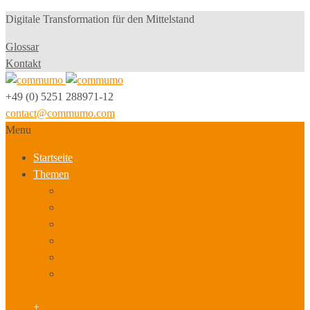
Digitale Transformation für den Mittelstand
Glossar
Kontakt
+49 (0) 5251 288971-12
contact@commumo.com
Menu
Startseite
Themen
Neue Geschäftsmodelle & Innovationsstrategien
Produktionsmodell und Arbeitsorganisation
Personalpolitik, Beschäftigung & Qualifizierung
Sozialbeziehungen & Kultur
Führung, berufliche Entwicklung & Karriere
Arbeitsplatz der Zukunft, Arbeitszeit- &
Leistungspolitik
+