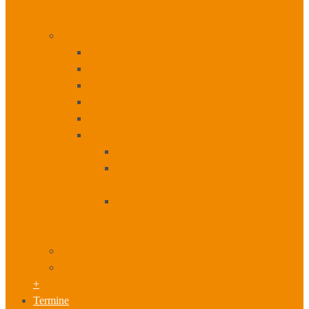
+
+
Beratung I Change
Digitale Transformation und Changemanagement
Wissensmanagement
Innovationsmanagement
Prozess- und Qualitätsmanagement
Content Marketing
Digitales und mobiles Lernen
Digitales Lernen unsere Beratung
Digitales Lernen Intelligente Lösungen für
Ihr Unternehmen
Digitales Lernen Personalentwicklung
+
+
Vorträge I Moderation
Fördermittel
+
Termine