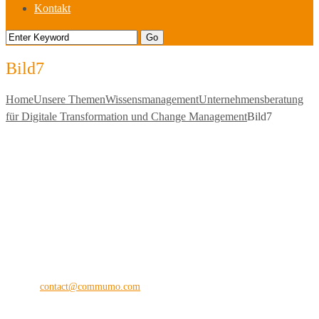
Kontakt
Bild7
Home
Unsere Themen
Wissensmanagement
Unternehmensberatung
für Digitale Transformation und Change Management
Bild7
commu
mo
®
the digital vision company
Kilianstraße 65 A
33098 Paderborn
Fon: +49 (0) 5251 28 89 71-12
E-Mail:
contact@commumo.com
Interessantes