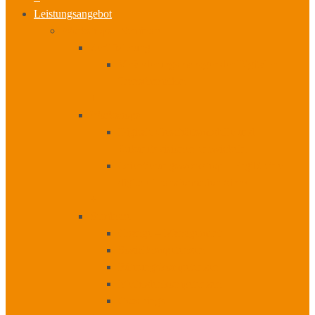
Leistungsangebot
Workshops I Seminare
Zertifizierung
Veränderungsmanager der Digitalen
Transformation
+
Workshops
Digitale Geschäftsmodelle und
Zukunftsvisionen entwickeln
Orientierungsworkshop – Ergibt eine
digitale Transformation Sinn?
+
Seminare
Change – Management
Sozialkompetenzen
Führungskompetenzen
Methodenkompetenzen
Coachings