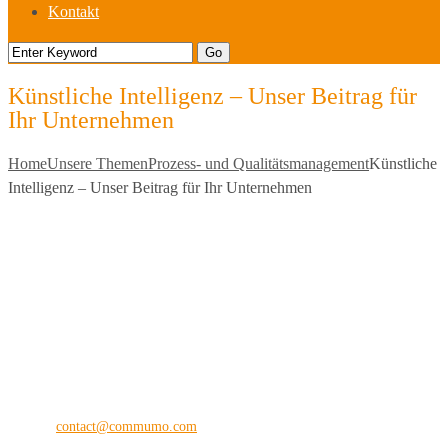
Kontakt
Künstliche Intelligenz – Unser Beitrag für
Ihr Unternehmen
Home
Unsere Themen
Prozess- und Qualitätsmanagement
Künstliche
Intelligenz – Unser Beitrag für Ihr Unternehmen
commu
mo
®
the digital vision company
Kilianstraße 65 A
33098 Paderborn
Fon: +49 (0) 5251 28 89 71-12
E-Mail:
contact@commumo.com