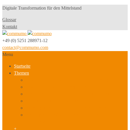
Digitale Transformation für den Mittelstand
Glossar
Kontakt
+49 (0) 5251 288971-12
contact@commumo.com
Menu
Startseite
Themen
Neue Geschäftsmodelle & Innovationsstrategien
Produktionsmodell und Arbeitsorganisation
Personalpolitik, Beschäftigung & Qualifizierung
Sozialbeziehungen & Kultur
Führung, berufliche Entwicklung & Karriere
Arbeitsplatz der Zukunft, Arbeitszeit- &
Leistungspolitik
+