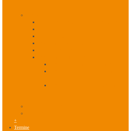
+
+
Beratung I Change
Digitale Transformation und Changemanagement
Wissensmanagement
Innovationsmanagement
Prozess- und Qualitätsmanagement
Content Marketing
Digitales und mobiles Lernen
Digitales Lernen unsere Beratung
Digitales Lernen Intelligente Lösungen für
Ihr Unternehmen
Digitales Lernen Personalentwicklung
+
+
Vorträge I Moderation
Fördermittel
+
Termine