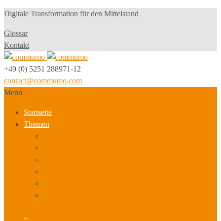
Digitale Transformation für den Mittelstand
Glossar
Kontakt
+49 (0) 5251 288971-12
contact@commumo.com
Menu
Startseite
Themen
Neue Geschäftsmodelle & Innovationsstrategien
Produktionsmodell und Arbeitsorganisation
Personalpolitik, Beschäftigung & Qualifizierung
Sozialbeziehungen & Kultur
Führung, berufliche Entwicklung & Karriere
Arbeitsplatz der Zukunft, Arbeitszeit- &
Leistungspolitik
+