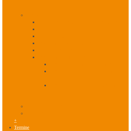
+
+
Beratung I Change
Digitale Transformation und Changemanagement
Wissensmanagement
Innovationsmanagement
Prozess- und Qualitätsmanagement
Content Marketing
Digitales und mobiles Lernen
Digitales Lernen unsere Beratung
Digitales Lernen Intelligente Lösungen für
Ihr Unternehmen
Digitales Lernen Personalentwicklung
+
+
Vorträge I Moderation
Fördermittel
+
Termine