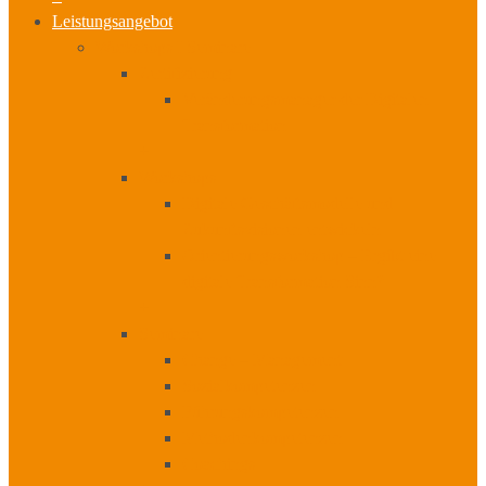
Leistungsangebot
Workshops I Seminare
Zertifizierung
Veränderungsmanager der Digitalen
Transformation
+
Workshops
Digitale Geschäftsmodelle und
Zukunftsvisionen entwickeln
Orientierungsworkshop – Ergibt eine
digitale Transformation Sinn?
+
Seminare
Change – Management
Sozialkompetenzen
Führungskompetenzen
Methodenkompetenzen
Coachings