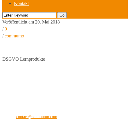
Kontakt
Veröffentlicht am 20. Mai 2018
/
0
/
commumo
DSGVO Lernprodukte
commu
mo
®
the digital vision company
Kilianstraße 65 A
33098 Paderborn
Fon: +49 (0) 5251 28 89 71-12
E-Mail:
contact@commumo.com
Interessantes