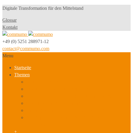
Digitale Transformation für den Mittelstand
Glossar
Kontakt
+49 (0) 5251 288971-12
contact@commumo.com
Menu
Startseite
Themen
Neue Geschäftsmodelle & Innovationsstrategien
Produktionsmodell und Arbeitsorganisation
Personalpolitik, Beschäftigung & Qualifizierung
Sozialbeziehungen & Kultur
Führung, berufliche Entwicklung & Karriere
Arbeitsplatz der Zukunft, Arbeitszeit- &
Leistungspolitik
+