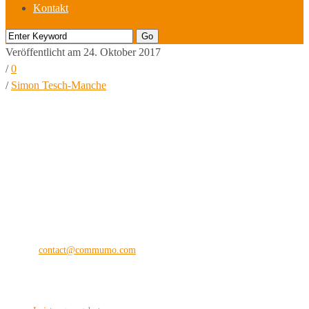
Kontakt
Veröffentlicht am 24. Oktober 2017
/
0
/
Simon Tesch-Manche
commu
mo
®
the digital vision company
Kilianstraße 65 A
33098 Paderborn
Fon: +49 (0) 5251 28 89 71-12
E-Mail:
contact@commumo.com
Interessantes