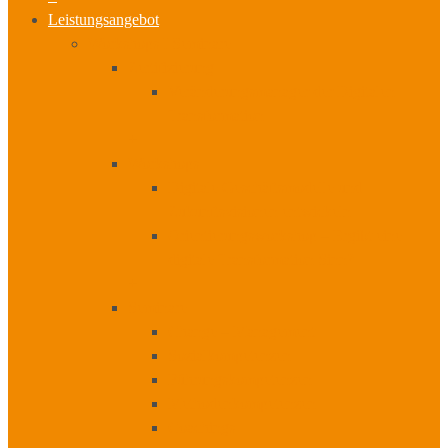
Leistungsangebot
Workshops I Seminare
Zertifizierung
Veränderungsmanager der Digitalen
Transformation
+
Workshops
Digitale Geschäftsmodelle und
Zukunftsvisionen entwickeln
Orientierungsworkshop – Ergibt eine
digitale Transformation Sinn?
+
Seminare
Change – Management
Sozialkompetenzen
Führungskompetenzen
Methodenkompetenzen
Coachings