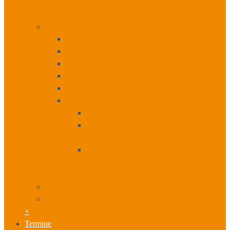
+
+
Beratung I Change
Digitale Transformation und Changemanagement
Wissensmanagement
Innovationsmanagement
Prozess- und Qualitätsmanagement
Content Marketing
Digitales und mobiles Lernen
Digitales Lernen unsere Beratung
Digitales Lernen Intelligente Lösungen für
Ihr Unternehmen
Digitales Lernen Personalentwicklung
+
+
Vorträge I Moderation
Fördermittel
+
Termine