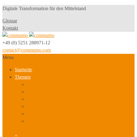
Digitale Transformation für den Mittelstand
Glossar
Kontakt
+49 (0) 5251 288971-12
contact@commumo.com
Menu
Startseite
Themen
Neue Geschäftsmodelle & Innovationsstrategien
Produktionsmodell und Arbeitsorganisation
Personalpolitik, Beschäftigung & Qualifizierung
Sozialbeziehungen & Kultur
Führung, berufliche Entwicklung & Karriere
Arbeitsplatz der Zukunft, Arbeitszeit- &
Leistungspolitik
+