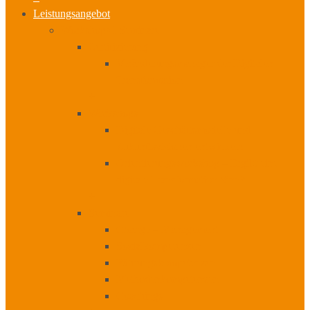
Leistungsangebot
Workshops I Seminare
Zertifizierung
Veränderungsmanager der Digitalen
Transformation
+
Workshops
Digitale Geschäftsmodelle und
Zukunftsvisionen entwickeln
Orientierungsworkshop – Ergibt eine
digitale Transformation Sinn?
+
Seminare
Change – Management
Sozialkompetenzen
Führungskompetenzen
Methodenkompetenzen
Coachings