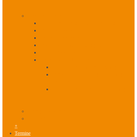
+
+
Beratung I Change
Digitale Transformation und Changemanagement
Wissensmanagement
Innovationsmanagement
Prozess- und Qualitätsmanagement
Content Marketing
Digitales und mobiles Lernen
Digitales Lernen unsere Beratung
Digitales Lernen Intelligente Lösungen für
Ihr Unternehmen
Digitales Lernen Personalentwicklung
+
+
Vorträge I Moderation
Fördermittel
+
Termine