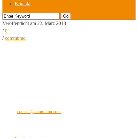
Kontakt
Veröffentlicht am 22. März 2018
/
0
/
commumo
commu
mo
®
the digital vision company
Kilianstraße 65 A
33098 Paderborn
Fon: +49 (0) 5251 28 89 71-12
E-Mail:
contact@commumo.com
Interessantes