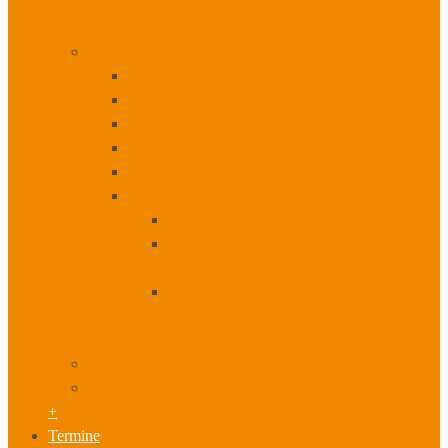
+
+
Beratung I Change
Digitale Transformation und Changemanagement
Wissensmanagement
Innovationsmanagement
Prozess- und Qualitätsmanagement
Content Marketing
Digitales und mobiles Lernen
Digitales Lernen unsere Beratung
Digitales Lernen Intelligente Lösungen für
Ihr Unternehmen
Digitales Lernen Personalentwicklung
+
+
Vorträge I Moderation
Fördermittel
+
Termine