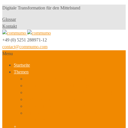
Digitale Transformation für den Mittelstand
Glossar
Kontakt
+49 (0) 5251 288971-12
contact@commumo.com
Menu
Startseite
Themen
Neue Geschäftsmodelle & Innovationsstrategien
Produktionsmodell und Arbeitsorganisation
Personalpolitik, Beschäftigung & Qualifizierung
Sozialbeziehungen & Kultur
Führung, berufliche Entwicklung & Karriere
Arbeitsplatz der Zukunft, Arbeitszeit- &
Leistungspolitik
+