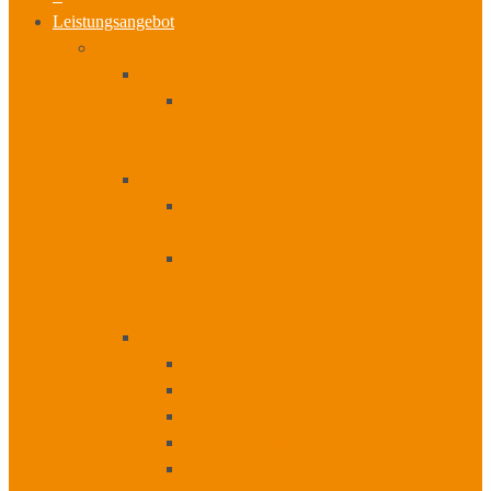
Leistungsangebot
Workshops I Seminare
Zertifizierung
Veränderungsmanager der Digitalen
Transformation
+
Workshops
Digitale Geschäftsmodelle und
Zukunftsvisionen entwickeln
Orientierungsworkshop – Ergibt eine
digitale Transformation Sinn?
+
Seminare
Change – Management
Sozialkompetenzen
Führungskompetenzen
Methodenkompetenzen
Coachings