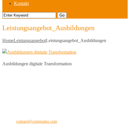
Kontakt
Leistungsangebot_Ausbildungen
Home
Leistungsangebot
Leistungsangebot_Ausbildungen
Ausbildungen digitale Transformation
commu
mo
®
the digital vision company
Kilianstraße 65 A
33098 Paderborn
Fon: +49 (0) 5251 28 89 71-12
E-Mail:
contact@commumo.com