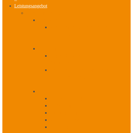
Leistungsangebot
Workshops I Seminare
Zertifizierung
Veränderungsmanager der Digitalen
Transformation
+
Workshops
Digitale Geschäftsmodelle und
Zukunftsvisionen entwickeln
Orientierungsworkshop – Ergibt eine
digitale Transformation Sinn?
+
Seminare
Change – Management
Sozialkompetenzen
Führungskompetenzen
Methodenkompetenzen
Coachings