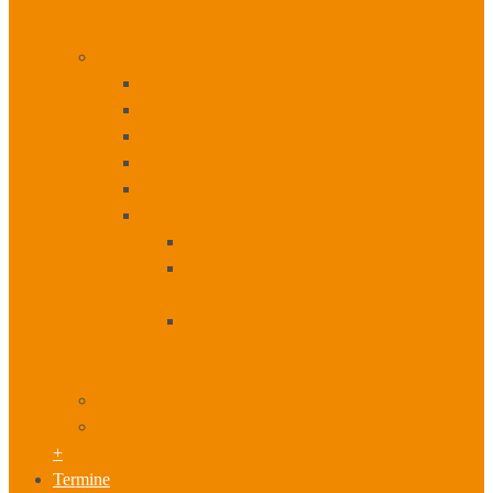
+
+
Beratung I Change
Digitale Transformation und Changemanagement
Wissensmanagement
Innovationsmanagement
Prozess- und Qualitätsmanagement
Content Marketing
Digitales und mobiles Lernen
Digitales Lernen unsere Beratung
Digitales Lernen Intelligente Lösungen für
Ihr Unternehmen
Digitales Lernen Personalentwicklung
+
+
Vorträge I Moderation
Fördermittel
+
Termine