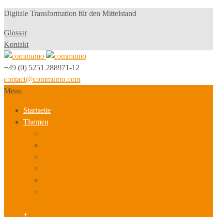
Digitale Transformation für den Mittelstand
Glossar
Kontakt
+49 (0) 5251 288971-12
contact@commumo.com
Menu
Startseite
Themen
Neue Geschäftsmodelle & Innovationsstrategien
Produktionsmodell und Arbeitsorganisation
Personalpolitik, Beschäftigung & Qualifizierung
Sozialbeziehungen & Kultur
Führung, berufliche Entwicklung & Karriere
Arbeitsplatz der Zukunft, Arbeitszeit- &
Leistungspolitik
+