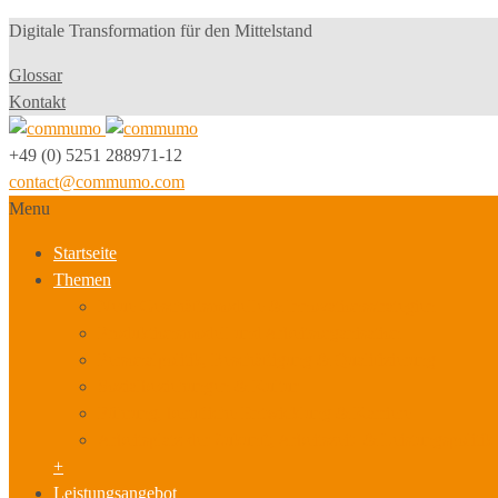
Digitale Transformation für den Mittelstand
Glossar
Kontakt
+49 (0) 5251 288971-12
contact@commumo.com
Menu
Startseite
Themen
Neue Geschäftsmodelle & Innovationsstrategien
Produktionsmodell und Arbeitsorganisation
Personalpolitik, Beschäftigung & Qualifizierung
Sozialbeziehungen & Kultur
Führung, berufliche Entwicklung & Karriere
Arbeitsplatz der Zukunft, Arbeitszeit- & Leistungspolitik
+
Leistungsangebot