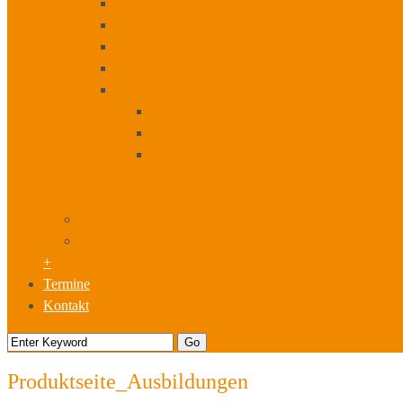
Wissensmanagement
Innovationsmanagement
Prozess- und Qualitätsmanagement
Content Marketing
Digitales und mobiles Lernen
Digitales Lernen unsere Beratung
Digitales Lernen Intelligente Lösungen für
Digitales Lernen Personalentwicklung
+
+
Vorträge I Moderation
Fördermittel
+
Termine
Kontakt
Produktseite_Ausbildungen