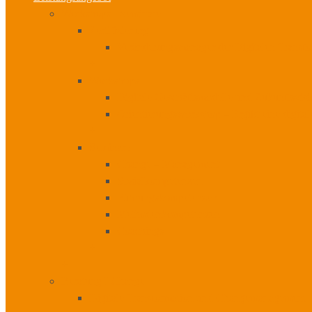
Workshops I Seminare
Zertifizierung
Veränderungsmanager der Digitalen Transfo
+
Workshops
Digitale Geschäftsmodelle und Zukunftsvis
Orientierungsworkshop – Ergibt eine digita
+
Seminare
Change – Management
Sozialkompetenzen
Führungskompetenzen
Methodenkompetenzen
Coachings
+
+
Beratung I Change
Digitale Transformation und Changemanagement