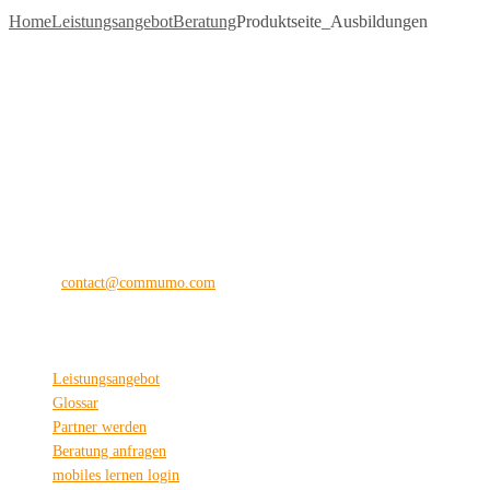
Home
Leistungsangebot
Beratung
Produktseite_Ausbildungen
commu
mo
®
the digital vision company
Kilianstraße 65 A
33098 Paderborn
Fon: +49 (0) 5251 28 89 71-12
E-Mail:
contact@commumo.com
Interessantes
Leistungsangebot
Glossar
Partner werden
Beratung anfragen
mobiles lernen login