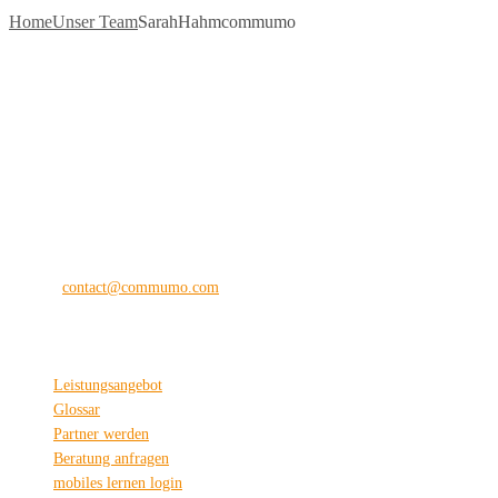
Home
Unser Team
SarahHahmcommumo
commu
mo
®
the digital vision company
Kilianstraße 65 A
33098 Paderborn
Fon: +49 (0) 5251 28 89 71-12
E-Mail:
contact@commumo.com
Interessantes
Leistungsangebot
Glossar
Partner werden
Beratung anfragen
mobiles lernen login