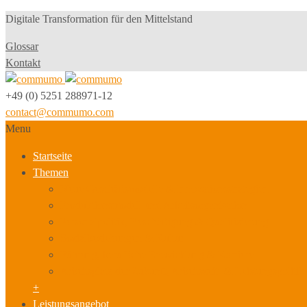
Digitale Transformation für den Mittelstand
Glossar
Kontakt
+49 (0) 5251 288971-12
contact@commumo.com
Menu
Startseite
Themen
Neue Geschäftsmodelle & Innovationsstrategien
Produktionsmodell und Arbeitsorganisation
Personalpolitik, Beschäftigung & Qualifizierung
Sozialbeziehungen & Kultur
Führung, berufliche Entwicklung & Karriere
Arbeitsplatz der Zukunft, Arbeitszeit- & Leistungspolitik
+
Leistungsangebot