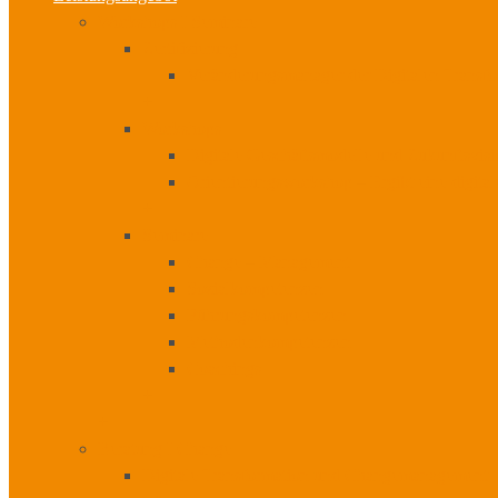
Workshops I Seminare
Zertifizierung
Veränderungsmanager der Digitalen Transfo
+
Workshops
Digitale Geschäftsmodelle und Zukunftsvis
Orientierungsworkshop – Ergibt eine digita
+
Seminare
Change – Management
Sozialkompetenzen
Führungskompetenzen
Methodenkompetenzen
Coachings
+
+
Beratung I Change
Digitale Transformation und Changemanagement