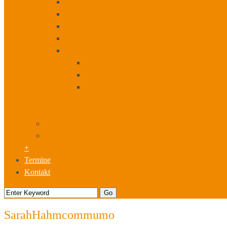
Wissensmanagement
Innovationsmanagement
Prozess- und Qualitätsmanagement
Content Marketing
Digitales und mobiles Lernen
Digitales Lernen unsere Beratung
Digitales Lernen Intelligente Lösungen für
Digitales Lernen Personalentwicklung
+
+
Vorträge I Moderation
Fördermittel
+
Termine
Kontakt
SarahHahmcommumo