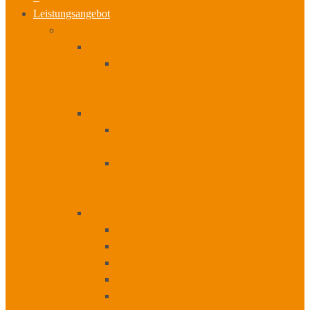
Leistungsangebot
Workshops I Seminare
Zertifizierung
Veränderungsmanager der Digitalen
Transformation
+
Workshops
Digitale Geschäftsmodelle und
Zukunftsvisionen entwickeln
Orientierungsworkshop – Ergibt eine
digitale Transformation Sinn?
+
Seminare
Change – Management
Sozialkompetenzen
Führungskompetenzen
Methodenkompetenzen
Coachings