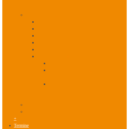
+
+
Beratung I Change
Digitale Transformation und Changemanagement
Wissensmanagement
Innovationsmanagement
Prozess- und Qualitätsmanagement
Content Marketing
Digitales und mobiles Lernen
Digitales Lernen unsere Beratung
Digitales Lernen Intelligente Lösungen für
Ihr Unternehmen
Digitales Lernen Personalentwicklung
+
+
Vorträge I Moderation
Fördermittel
+
Termine