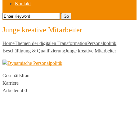
Kontakt
Junge kreative Mitarbeiter
Home
Themen der digitalen Transformation
Personalpolitik,
Beschäftigung & Qualifizierung
Junge kreative Mitarbeiter
Geschäftsfrau
Karriere
Arbeiten 4.0
commu
mo
®
the digital vision company
Kilianstraße 65 A
33098 Paderborn