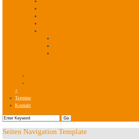
Wissensmanagement
Innovationsmanagement
Prozess- und Qualitätsmanagement
Content Marketing
Digitales und mobiles Lernen
Digitales Lernen unsere Beratung
Digitales Lernen Intelligente Lösungen für
Digitales Lernen Personalentwicklung
+
+
Vorträge I Moderation
Fördermittel
+
Termine
Kontakt
Seiten Navigation Template