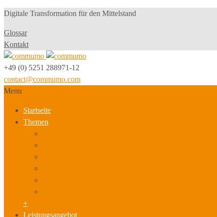
Digitale Transformation für den Mittelstand
Glossar
Kontakt
+49 (0) 5251 288971-12
contact@commumo.com
Menu
Startseite
Themen
Neue Geschäftsmodelle & Innovationsstrategien
Produktionsmodell und Arbeitsorganisation
Personalpolitik, Beschäftigung & Qualifizierung
Sozialbeziehungen & Kultur
Führung, berufliche Entwicklung & Karriere
Arbeitsplatz der Zukunft, Arbeitszeit- & Leistungspolitik
+
Leistungsangebot