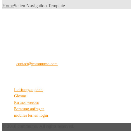
Home
Seiten Navigation Template
commu
mo
®
the digital vision company
Kilianstraße 65 A
33098 Paderborn
Fon: +49 (0) 5251 28 89 71-12
E-Mail:
contact@commumo.com
Interessantes
Leistungsangebot
Glossar
Partner werden
Beratung anfragen
mobiles lernen login
© 2018 commumo. All rights reserved.