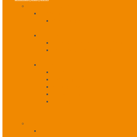
Workshops I Seminare
Zertifizierung
Veränderungsmanager der Digitalen Transfo
+
Workshops
Digitale Geschäftsmodelle und Zukunftsvis
Orientierungsworkshop – Ergibt eine digita
+
Seminare
Change – Management
Sozialkompetenzen
Führungskompetenzen
Methodenkompetenzen
Coachings
+
+
Beratung I Change
Digitale Transformation und Changemanagement