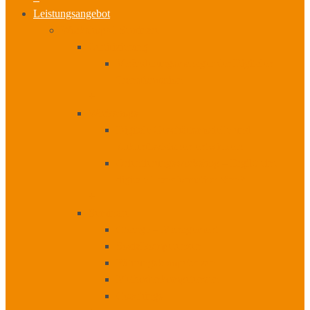
Leistungsangebot
Workshops I Seminare
Zertifizierung
Veränderungsmanager der Digitalen
Transformation
+
Workshops
Digitale Geschäftsmodelle und
Zukunftsvisionen entwickeln
Orientierungsworkshop – Ergibt eine
digitale Transformation Sinn?
+
Seminare
Change – Management
Sozialkompetenzen
Führungskompetenzen
Methodenkompetenzen
Coachings