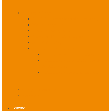
+
+
Beratung I Change
Digitale Transformation und Changemanagement
Wissensmanagement
Innovationsmanagement
Prozess- und Qualitätsmanagement
Content Marketing
Digitales und mobiles Lernen
Digitales Lernen unsere Beratung
Digitales Lernen Intelligente Lösungen für
Ihr Unternehmen
Digitales Lernen Personalentwicklung
+
+
Vorträge I Moderation
Fördermittel
+
Termine