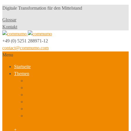
Digitale Transformation für den Mittelstand
Glossar
Kontakt
+49 (0) 5251 288971-12
contact@commumo.com
Menu
Startseite
Themen
Neue Geschäftsmodelle & Innovationsstrategien
Produktionsmodell und Arbeitsorganisation
Personalpolitik, Beschäftigung & Qualifizierung
Sozialbeziehungen & Kultur
Führung, berufliche Entwicklung & Karriere
Arbeitsplatz der Zukunft, Arbeitszeit- &
Leistungspolitik
+