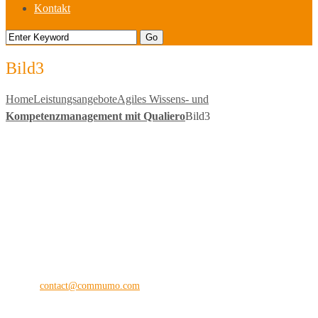
Kontakt
Bild3
Home
Leistungsangebote
Agiles Wissens- und
Kompetenzmanagement mit Qualiero
Bild3
commu
mo
®
the digital vision company
Kilianstraße 65 A
33098 Paderborn
Fon: +49 (0) 5251 28 89 71-12
E-Mail:
contact@commumo.com
Interessantes