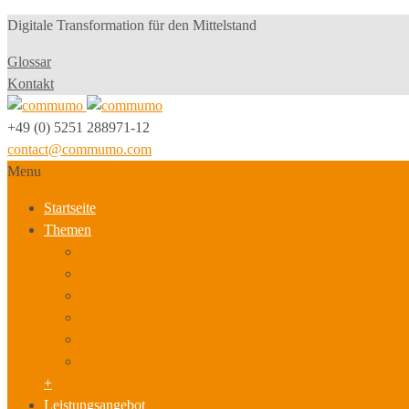
Digitale Transformation für den Mittelstand
Glossar
Kontakt
+49 (0) 5251 288971-12
contact@commumo.com
Menu
Startseite
Themen
Neue Geschäftsmodelle & Innovationsstrategien
Produktionsmodell und Arbeitsorganisation
Personalpolitik, Beschäftigung & Qualifizierung
Sozialbeziehungen & Kultur
Führung, berufliche Entwicklung & Karriere
Arbeitsplatz der Zukunft, Arbeitszeit- & Leistungspolitik
+
Leistungsangebot