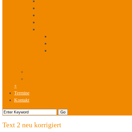
Wissensmanagement
Innovationsmanagement
Prozess- und Qualitätsmanagement
Content Marketing
Digitales und mobiles Lernen
Digitales Lernen unsere Beratung
Digitales Lernen Intelligente Lösungen für
Digitales Lernen Personalentwicklung
+
+
Vorträge I Moderation
Fördermittel
+
Termine
Kontakt
Text 2 neu korrigiert