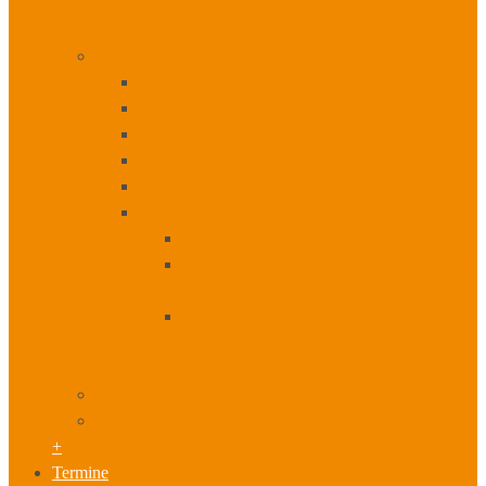
+
+
Beratung I Change
Digitale Transformation und Changemanagement
Wissensmanagement
Innovationsmanagement
Prozess- und Qualitätsmanagement
Content Marketing
Digitales und mobiles Lernen
Digitales Lernen unsere Beratung
Digitales Lernen Intelligente Lösungen für
Ihr Unternehmen
Digitales Lernen Personalentwicklung
+
+
Vorträge I Moderation
Fördermittel
+
Termine