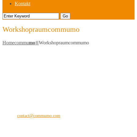
Kontakt
Workshopraumcommumo
Home
commu
mo
®
Workshopraumcommumo
commu
mo
®
the digital vision company
Kilianstraße 65 A
33098 Paderborn
Fon: +49 (0) 5251 28 89 71-12
E-Mail:
contact@commumo.com
Interessantes