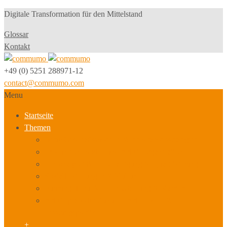
Digitale Transformation für den Mittelstand
Glossar
Kontakt
+49 (0) 5251 288971-12
contact@commumo.com
Menu
Startseite
Themen
Neue Geschäftsmodelle & Innovationsstrategien
Produktionsmodell und Arbeitsorganisation
Personalpolitik, Beschäftigung & Qualifizierung
Sozialbeziehungen & Kultur
Führung, berufliche Entwicklung & Karriere
Arbeitsplatz der Zukunft, Arbeitszeit- &
Leistungspolitik
+