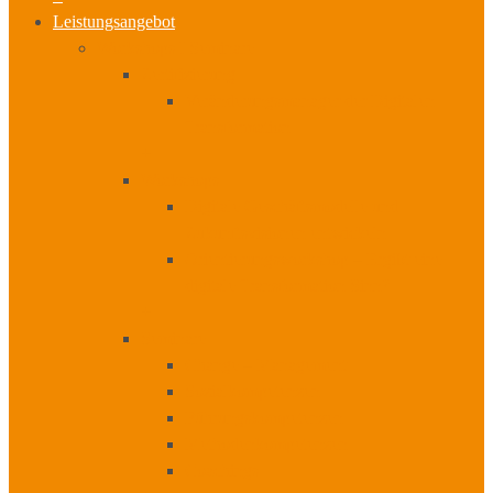
Leistungsangebot
Workshops I Seminare
Zertifizierung
Veränderungsmanager der Digitalen
Transformation
+
Workshops
Digitale Geschäftsmodelle und
Zukunftsvisionen entwickeln
Orientierungsworkshop – Ergibt eine
digitale Transformation Sinn?
+
Seminare
Change – Management
Sozialkompetenzen
Führungskompetenzen
Methodenkompetenzen
Coachings