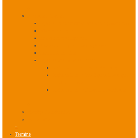
+
+
Beratung I Change
Digitale Transformation und Changemanagement
Wissensmanagement
Innovationsmanagement
Prozess- und Qualitätsmanagement
Content Marketing
Digitales und mobiles Lernen
Digitales Lernen unsere Beratung
Digitales Lernen Intelligente Lösungen für
Ihr Unternehmen
Digitales Lernen Personalentwicklung
+
+
Vorträge I Moderation
Fördermittel
+
Termine