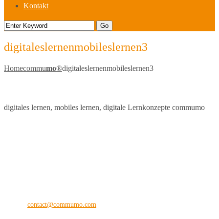
Kontakt
digitaleslernenmobileslernen3
Home
commu
mo
®
digitaleslernenmobileslernen3
digitales lernen, mobiles lernen, digitale Lernkonzepte commumo
commu
mo
®
the digital vision company
Kilianstraße 65 A
33098 Paderborn
Fon: +49 (0) 5251 28 89 71-12
E-Mail:
contact@commumo.com