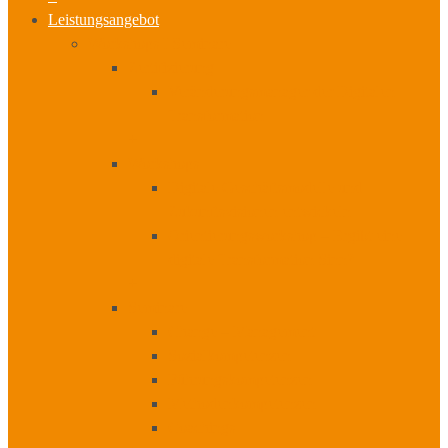
Leistungsangebot
Workshops I Seminare
Zertifizierung
Veränderungsmanager der Digitalen
Transformation
+
Workshops
Digitale Geschäftsmodelle und
Zukunftsvisionen entwickeln
Orientierungsworkshop – Ergibt eine
digitale Transformation Sinn?
+
Seminare
Change – Management
Sozialkompetenzen
Führungskompetenzen
Methodenkompetenzen
Coachings