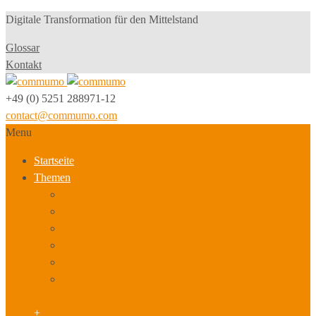
Digitale Transformation für den Mittelstand
Glossar
Kontakt
+49 (0) 5251 288971-12
contact@commumo.com
Menu
Startseite
Themen
Neue Geschäftsmodelle & Innovationsstrategien
Produktionsmodell und Arbeitsorganisation
Personalpolitik, Beschäftigung & Qualifizierung
Sozialbeziehungen & Kultur
Führung, berufliche Entwicklung & Karriere
Arbeitsplatz der Zukunft, Arbeitszeit- &
Leistungspolitik
+