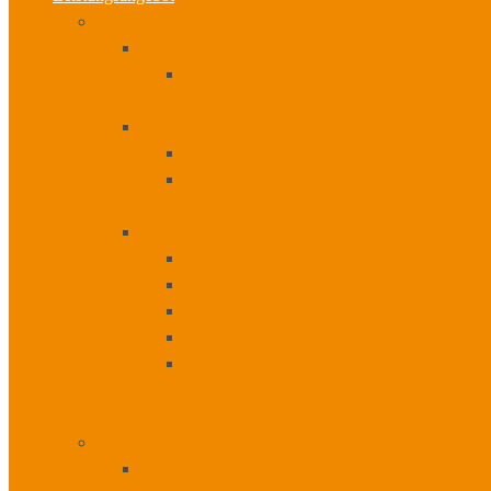
Workshops I Seminare
Zertifizierung
Veränderungsmanager der Digitalen Transfo
+
Workshops
Digitale Geschäftsmodelle und Zukunftsvis
Orientierungsworkshop – Ergibt eine digita
+
Seminare
Change – Management
Sozialkompetenzen
Führungskompetenzen
Methodenkompetenzen
Coachings
+
+
Beratung I Change
Digitale Transformation und Changemanagement