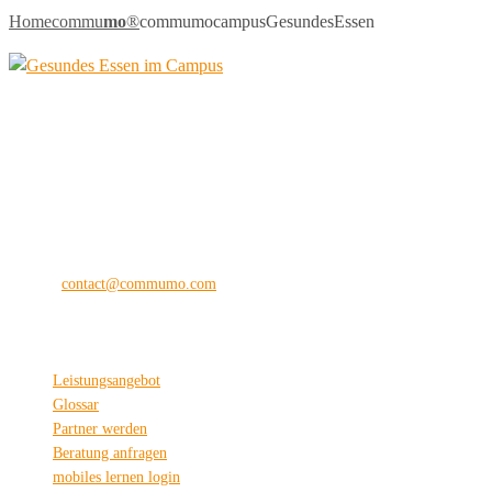
Home
commu
mo
®
commumocampusGesundesEssen
commu
mo
®
the digital vision company
Kilianstraße 65 A
33098 Paderborn
Fon: +49 (0) 5251 28 89 71-12
E-Mail:
contact@commumo.com
Interessantes
Leistungsangebot
Glossar
Partner werden
Beratung anfragen
mobiles lernen login