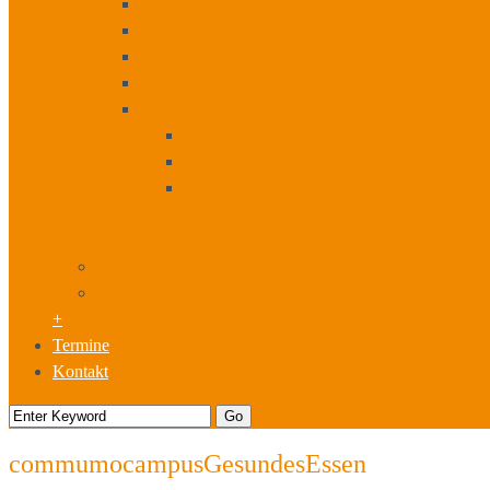
Wissensmanagement
Innovationsmanagement
Prozess- und Qualitätsmanagement
Content Marketing
Digitales und mobiles Lernen
Digitales Lernen unsere Beratung
Digitales Lernen Intelligente Lösungen für
Digitales Lernen Personalentwicklung
+
+
Vorträge I Moderation
Fördermittel
+
Termine
Kontakt
commumocampusGesundesEssen