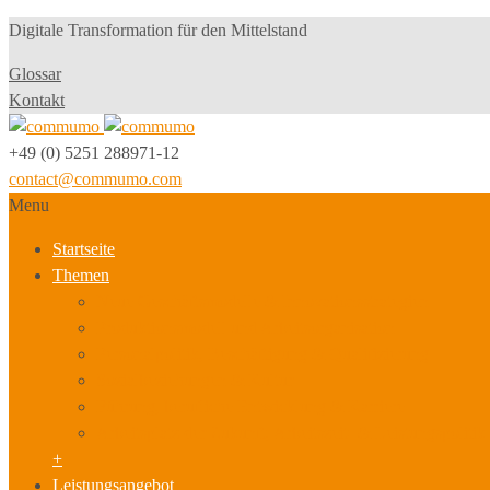
Digitale Transformation für den Mittelstand
Glossar
Kontakt
+49 (0) 5251 288971-12
contact@commumo.com
Menu
Startseite
Themen
Neue Geschäftsmodelle & Innovationsstrategien
Produktionsmodell und Arbeitsorganisation
Personalpolitik, Beschäftigung & Qualifizierung
Sozialbeziehungen & Kultur
Führung, berufliche Entwicklung & Karriere
Arbeitsplatz der Zukunft, Arbeitszeit- & Leistungspolitik
+
Leistungsangebot