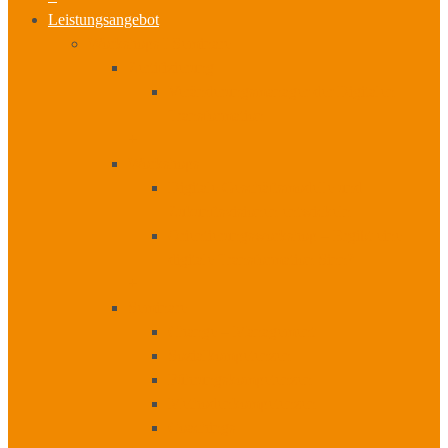
Leistungsangebot
Workshops I Seminare
Zertifizierung
Veränderungsmanager der Digitalen
Transformation
+
Workshops
Digitale Geschäftsmodelle und
Zukunftsvisionen entwickeln
Orientierungsworkshop – Ergibt eine
digitale Transformation Sinn?
+
Seminare
Change – Management
Sozialkompetenzen
Führungskompetenzen
Methodenkompetenzen
Coachings