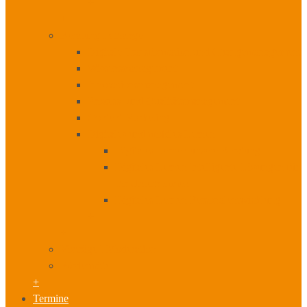
+
+
Beratung I Change
Digitale Transformation und Changemanagement
Wissensmanagement
Innovationsmanagement
Prozess- und Qualitätsmanagement
Content Marketing
Digitales und mobiles Lernen
Digitales Lernen unsere Beratung
Digitales Lernen Intelligente Lösungen für
Ihr Unternehmen
Digitales Lernen Personalentwicklung
+
+
Vorträge I Moderation
Fördermittel
+
Termine