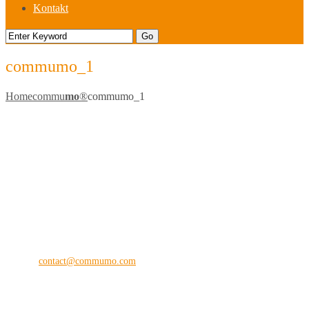
Kontakt
commumo_1
Home
commu
mo
®
commumo_1
commu
mo
®
the digital vision company
Kilianstraße 65 A
33098 Paderborn
Fon: +49 (0) 5251 28 89 71-12
E-Mail:
contact@commumo.com
Interessantes