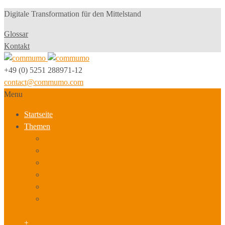
Digitale Transformation für den Mittelstand
Glossar
Kontakt
+49 (0) 5251 288971-12
contact@commumo.com
Menu
Startseite
Themen
Neue Geschäftsmodelle & Innovationsstrategien
Produktionsmodell und Arbeitsorganisation
Personalpolitik, Beschäftigung & Qualifizierung
Sozialbeziehungen & Kultur
Führung, berufliche Entwicklung & Karriere
Arbeitsplatz der Zukunft, Arbeitszeit- &
Leistungspolitik
+